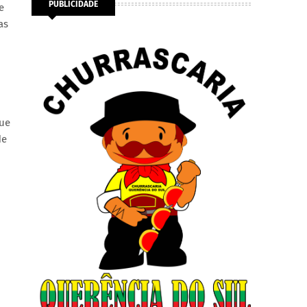
PUBLICIDADE
e
as
que
de