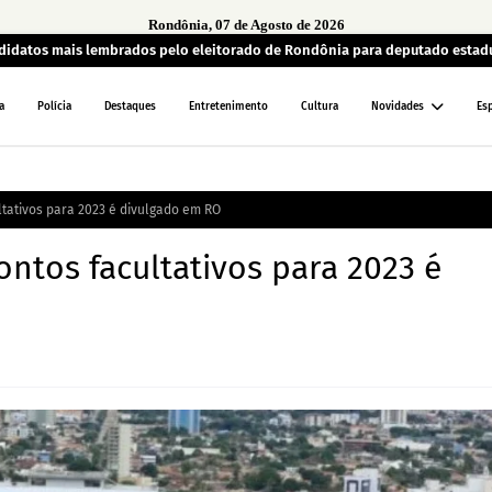
Rondônia, 07 de Agosto de 2026
andidatos mais lembrados pelo eleitorado de Rondônia para deputado estad
a
Polícia
Destaques
Entretenimento
Cultura
Novidades
Es
ltativos para 2023 é divulgado em RO
ontos facultativos para 2023 é