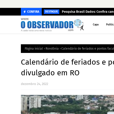
Pesquisa Brasil Dados: Confira c
CONFIRA
DESTAQUE
Capa
Polític
Página inicial
Rondônia
Calendário de feriados e pontos facu
Calendário de feriados e p
divulgado em RO
dezembro 24, 2022