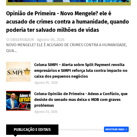
Opinião de Primeira - Novo Mengele? ele é
acusado de crimes contra a humanidade, quando
poderia ter salvado milhões de vidas
O OBSERVADOR
Agosto 05, 2026
NOVO MENGELE? ELE É ACUSADO DE CRIMES CONTRA A HUMANIDADE,
QUA…
Coluna SIMPI – Alerta sobre Split Payment revolta
empresários e SIMPI reforça luta contra impacto no
caixa dos pequenos negócios
Agosto 05, 2026
Coluna Opinião de Primeira - Adeus a Confúcio, que
desiste do senado mas deixa o MDB com graves
problemas
Agosto 03, 2026
PUBLICAÇÃO E EDITAIS
MOSTRAR MAIS