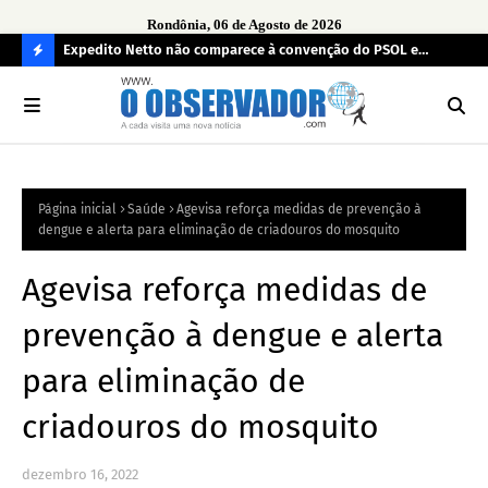
Rondônia, 06 de Agosto de 2026
 ilícitos
Expedito Netto não comparece à convenção do PSOL e
TCE
ausência gera desconforto durante oficialização de vice em
mul
C
Porto Velho
O
N
FI
Página inicial
Saúde
Agevisa reforça medidas de prevenção à
R
dengue e alerta para eliminação de criadouros do mosquito
A
Agevisa reforça medidas de
prevenção à dengue e alerta
para eliminação de
criadouros do mosquito
dezembro 16, 2022