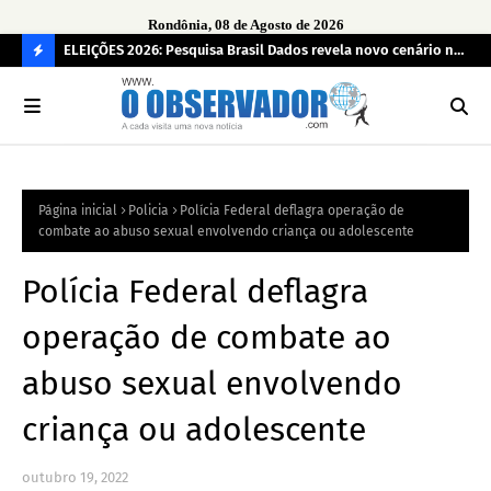
Rondônia, 08 de Agosto de 2026
eúne mais
ELEIÇÕES 2026: Pesquisa Brasil Dados revela novo cenário na
Sam
disputa pelo Governo de Rondônia
des
C
O
N
FI
Página inicial
Policia
Polícia Federal deflagra operação de
R
combate ao abuso sexual envolvendo criança ou adolescente
A
Polícia Federal deflagra
operação de combate ao
abuso sexual envolvendo
criança ou adolescente
outubro 19, 2022