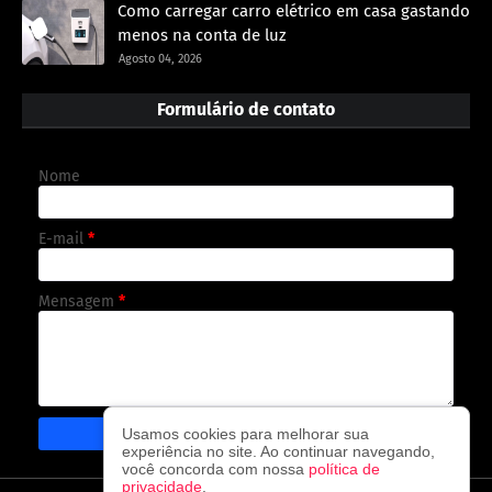
Como carregar carro elétrico em casa gastando
menos na conta de luz
Agosto 04, 2026
Formulário de contato
Nome
E-mail
*
Mensagem
*
Usamos cookies para melhorar sua
experiência no site. Ao continuar navegando,
você concorda com nossa
política de
privacidade
.