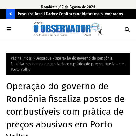
Rondônia, 07 de Agosto de 2026
 pendência
Pesquisa Brasil Dados: Confira candidatos mais lembrados
PL 
pelo eleitorado de Rondônia para deputado estadual
com
C
O
N
FI
Página inicial
Destaque
Operação do governo de Rondônia
R
fiscaliza postos de combustíveis com prática de preços abusivos em
A
Porto Velho
Operação do governo de
Rondônia fiscaliza postos de
combustíveis com prática de
preços abusivos em Porto