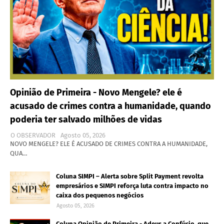
Opinião de Primeira - Novo Mengele? ele é
acusado de crimes contra a humanidade, quando
poderia ter salvado milhões de vidas
O OBSERVADOR
Agosto 05, 2026
NOVO MENGELE? ELE É ACUSADO DE CRIMES CONTRA A HUMANIDADE,
QUA…
Coluna SIMPI – Alerta sobre Split Payment revolta
empresários e SIMPI reforça luta contra impacto no
caixa dos pequenos negócios
Agosto 05, 2026
Coluna Opinião de Primeira - Adeus a Confúcio, que