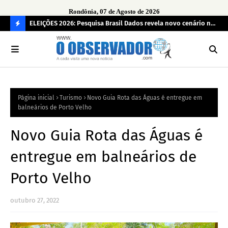
Rondônia, 07 de Agosto de 2026
eúne mais
ELEIÇÕES 2026: Pesquisa Brasil Dados revela novo cenário na
Sam
disputa pelo Governo de Rondônia
des
C
O
N
FI
Página inicial
Turismo
Novo Guia Rota das Águas é entregue em
R
balneários de Porto Velho
A
Novo Guia Rota das Águas é
entregue em balneários de
Porto Velho
outubro 27, 2022