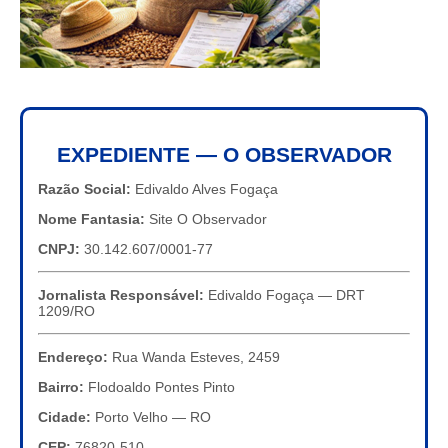
EXPEDIENTE — O OBSERVADOR
Razão Social:
Edivaldo Alves Fogaça
Nome Fantasia:
Site O Observador
CNPJ:
30.142.607/0001-77
Jornalista Responsável:
Edivaldo Fogaça — DRT
1209/RO
Endereço:
Rua Wanda Esteves, 2459
Bairro:
Flodoaldo Pontes Pinto
Cidade:
Porto Velho — RO
CEP:
76820-510