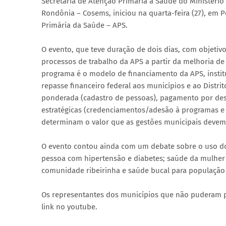
Secretaria de Atenção Primária à Saúde do Ministéri
Rondônia – Cosems, iniciou na quarta-feira (27), em
Primária da Saúde – APS.
O evento, que teve duração de dois dias, com objetiv
processos de trabalho da APS a partir da melhoria d
programa é o modelo de financiamento da APS, instit
repasse financeiro federal aos municípios e ao Distri
ponderada (cadastro de pessoas), pagamento por des
estratégicas (credenciamentos/adesão à programas e 
determinam o valor que as gestões municipais devem 
O evento contou ainda com um debate sobre o uso do
pessoa com hipertensão e diabetes; saúde da mulher 
comunidade ribeirinha e saúde bucal para população
Os representantes dos municípios que não puderam pa
link no youtube.