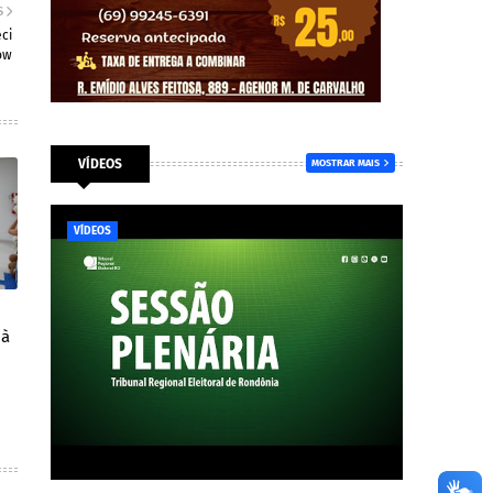
S
ci
ow
VÍDEOS
MOSTRAR MAIS
VÍDEOS
 à