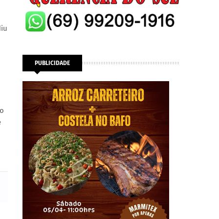
diu
PUBLICIDADE
 o
e