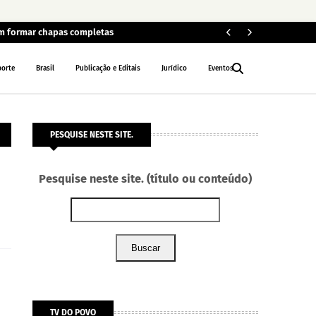
em formar chapas completas
Car
POLÍCIA
porte
Brasil
Publicação e Editais
Jurídico
Eventos
PESQUISE NESTE SITE.
Pesquise neste site. (título ou conteúdo)
Buscar
TV DO POVO