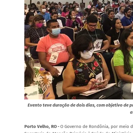
Evento teve duração de dois dias, com objetivo de 
a
Porto Velho, RO
-
O Governo de Rondônia, por meio da