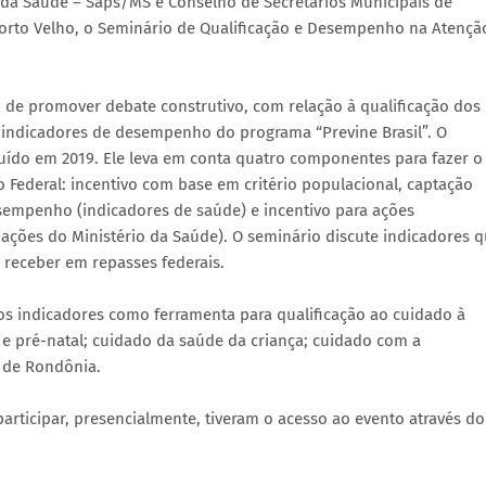
o da Saúde – Saps/MS e Conselho de Secretários Municipais de
 Porto Velho, o Seminário de Qualificação e Desempenho na Atençã
o de promover debate construtivo, com relação à qualificação dos
e indicadores de desempenho do programa “Previne Brasil”. O
uído em 2019. Ele leva em conta quatro componentes para fazer o
to Federal: incentivo com base em critério populacional, captação
empenho (indicadores de saúde) e incentivo para ações
ações do Ministério da Saúde). O seminário discute indicadores 
receber em repasses federais.
s indicadores como ferramenta para qualificação ao cuidado à
e pré-natal; cuidado da saúde da criança; cuidado com a
 de Rondônia.
rticipar, presencialmente, tiveram o acesso ao evento através do