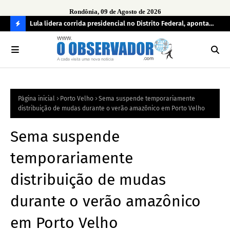
Rondônia, 09 de Agosto de 2026
tuou
Lula lidera corrida presidencial no Distrito Federal, aponta
Lei
pesquisa; Flávio Bolsonaro aparece em segundo
Kok
C
O
N
FI
Página inicial
Porto Velho
Sema suspende temporariamente
R
distribuição de mudas durante o verão amazônico em Porto Velho
A
Sema suspende
temporariamente
distribuição de mudas
durante o verão amazônico
em Porto Velho