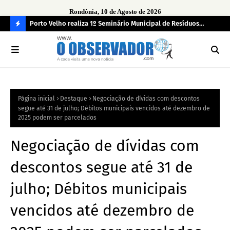
Rondônia, 10 de Agosto de 2026
zação
Porto Velho realiza 1º Seminário Municipal de Resíduos
2ª 
Sólidos no dia 14 de agosto
jus
C
O
N
FI
Página inicial
Destaque
Negociação de dívidas com descontos
R
segue até 31 de julho; Débitos municipais vencidos até dezembro de
A
2025 podem ser parcelados
Negociação de dívidas com
descontos segue até 31 de
julho; Débitos municipais
vencidos até dezembro de