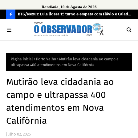
Rondônia, 10 de Agosto de 2026
BTG/Nexus: Lula lidera 1º turno e empata com Flávio e Caiado
Inc
no 2º
fun
C
O
N
FI
Página inicial
Porto Velho
Mutirão leva cidadania ao campo e
R
ultrapassa 400 atendimentos em Nova Califórnia
A
Mutirão leva cidadania ao
campo e ultrapassa 400
atendimentos em Nova
Califórnia
julho 02, 2026