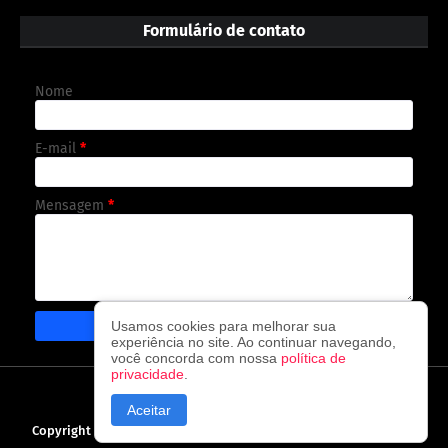
Formulário de contato
Nome
E-mail
*
Mensagem
*
Usamos cookies para melhorar sua
experiência no site. Ao continuar navegando,
você concorda com nossa
política de
privacidade
.
CAPA
CONTATO
POLÍTICA DE PRIVACIDADE
Aceitar
Copyright ©
2026
O observador - A cada visita uma nova notícia!