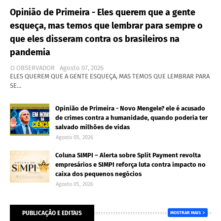
Opinião de Primeira - Eles querem que a gente
esqueça, mas temos que lembrar para sempre o
que eles disseram contra os brasileiros na
pandemia
O OBSERVADOR
Agosto 07, 2026
ELES QUEREM QUE A GENTE ESQUEÇA, MAS TEMOS QUE LEMBRAR PARA
SE…
Opinião de Primeira - Novo Mengele? ele é acusado
de crimes contra a humanidade, quando poderia ter
salvado milhões de vidas
Agosto 05, 2026
Coluna SIMPI – Alerta sobre Split Payment revolta
empresários e SIMPI reforça luta contra impacto no
caixa dos pequenos negócios
Agosto 05, 2026
PUBLICAÇÃO E EDITAIS
MOSTRAR MAIS