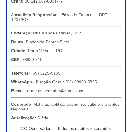
CNPJ:
30.142.607/0001-77
Jornalista Responsável:
Edivaldo Fogaça — DRT
1209/RO
Endereço:
Rua Wanda Esteves, 2459
Bairro:
Flodoaldo Pontes Pinto
Cidade:
Porto Velho — RO
CEP:
76820-510
Telefone:
(69) 3225-5159
WhatsApp / Direção Geral:
(69) 99903-5895
E-mail:
jornaloobservador@gmail.com
Conteúdo:
Notícias, política, economia, cultura e eventos
regionais
Atualização:
Diária
© O Observador — Todos os direitos reservados.