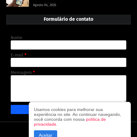
Agosto 04, 2026
Formulário de contato
Nome
E-mail
*
Mensagem
*
Usamos cookies para melhorar sua
experiência no site. Ao continuar navegando,
você concorda com nossa
política de
privacidade
.
CAPA
CONTATO
POLÍTICA DE PRIVACIDADE
Aceitar