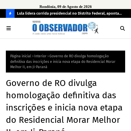
Rondônia, 09 de Agosto de 2026
tuou
Lula lidera corrida presidencial no Distrito Federal, aponta
Lei
pesquisa; Flávio Bolsonaro aparece em segundo
Kok
C
O
N
FI
Página inicial
Interior
Governo de RO divulga homologação
R
definitiva das inscrições e inicia nova etapa do Residencial Morar
A
Melhor II, em Ji-Paraná
Governo de RO divulga
homologação definitiva das
inscrições e inicia nova etapa
do Residencial Morar Melhor