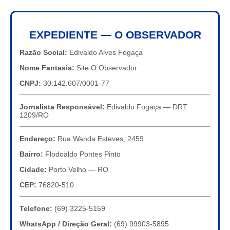
EXPEDIENTE — O OBSERVADOR
Razão Social:
Edivaldo Alves Fogaça
Nome Fantasia:
Site O Observador
CNPJ:
30.142.607/0001-77
Jornalista Responsável:
Edivaldo Fogaça — DRT
1209/RO
Endereço:
Rua Wanda Esteves, 2459
Bairro:
Flodoaldo Pontes Pinto
Cidade:
Porto Velho — RO
CEP:
76820-510
Telefone:
(69) 3225-5159
WhatsApp / Direção Geral:
(69) 99903-5895