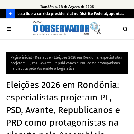
Rondônia, 08 de Agosto de 2026
tuou
Lula lidera corrida presidencial no Distrito Federal, aponta
Lei
pesquisa; Flávio Bolsonaro aparece em segundo
Kok
C
O
N
FI
Página inicial
Destaque
Eleições 2026 em Rondônia: especialistas
R
projetam PL, PSD, Avante, Republicanos e PRD como protagonistas
A
na disputa pela Assembleia Legislativa
Eleições 2026 em Rondônia:
especialistas projetam PL,
PSD, Avante, Republicanos e
PRD como protagonistas na