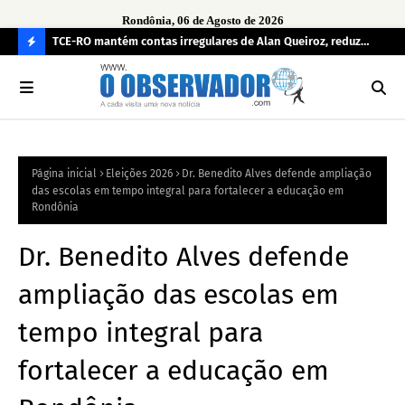
Rondônia, 06 de Agosto de 2026
e
TCE-RO mantém contas irregulares de Alan Queiroz, reduz
Fe
multa e caso pode gerar Inelegibilidade
Ron
C
O
N
FI
Página inicial
Eleições 2026
Dr. Benedito Alves defende ampliação
R
das escolas em tempo integral para fortalecer a educação em
A
Rondônia
Dr. Benedito Alves defende
ampliação das escolas em
tempo integral para
fortalecer a educação em