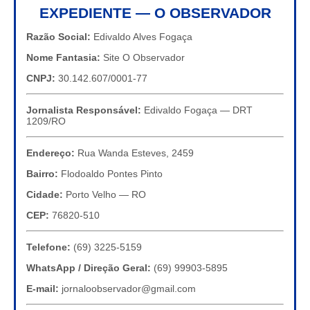
EXPEDIENTE — O OBSERVADOR
Razão Social:
Edivaldo Alves Fogaça
Nome Fantasia:
Site O Observador
CNPJ:
30.142.607/0001-77
Jornalista Responsável:
Edivaldo Fogaça — DRT
1209/RO
Endereço:
Rua Wanda Esteves, 2459
Bairro:
Flodoaldo Pontes Pinto
Cidade:
Porto Velho — RO
CEP:
76820-510
Telefone:
(69) 3225-5159
WhatsApp / Direção Geral:
(69) 99903-5895
E-mail:
jornaloobservador@gmail.com