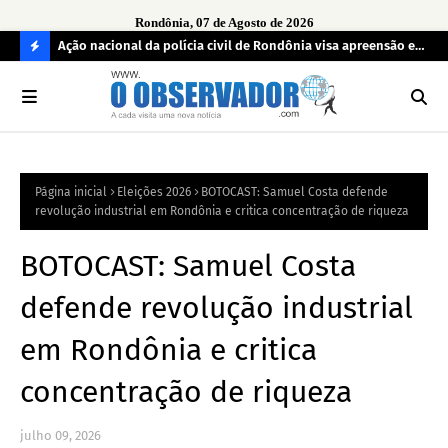
Rondônia, 07 de Agosto de 2026
aturas ao
Ação nacional da polícia civil de Rondônia visa apreensão e
MPF
devolução de celulares roubados
reg
C
O
N
FI
Página inicial
Eleições 2026
BOTOCAST: Samuel Costa defende
R
revolução industrial em Rondônia e critica concentração de riqueza
A
BOTOCAST: Samuel Costa
defende revolução industrial
em Rondônia e critica
concentração de riqueza
julho 09, 2026