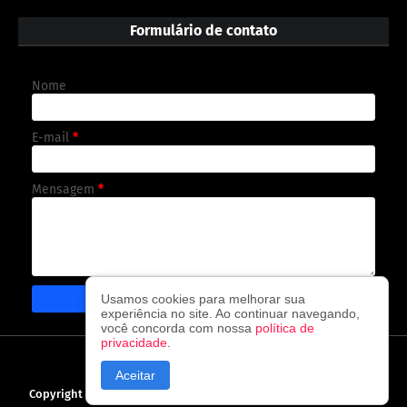
Formulário de contato
Nome
E-mail
*
Mensagem
*
Usamos cookies para melhorar sua
experiência no site. Ao continuar navegando,
você concorda com nossa
política de
privacidade
.
CAPA
CONTATO
POLÍTICA DE PRIVACIDADE
Aceitar
Copyright ©
2026
O observador - A cada visita uma nova notícia!