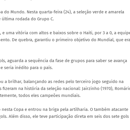
a do Mundo. Nesta quarta-feira (24), a seleção verde e amarela
 e última rodada do Grupo C.
e uma vitória com altos e baixos sobre o Haiti, por 3 a 0, a equip
ento. De quebra, garantiu o primeiro objetivo do Mundial, que er
gols, aguarda a sequência da fase de grupos para saber se avança
 seria inédito para o país.
ou a brilhar, balançando as redes pelo terceiro jogo seguido na
fizeram na história da seleção nacional: Jairzinho (1970), Romári
ntemente, todos eles campeões mundiais.
o nesta Copa e entrou na briga pela artilharia. O também atacante
ols. Além disso, ele teve participação direta em seis dos sete gols