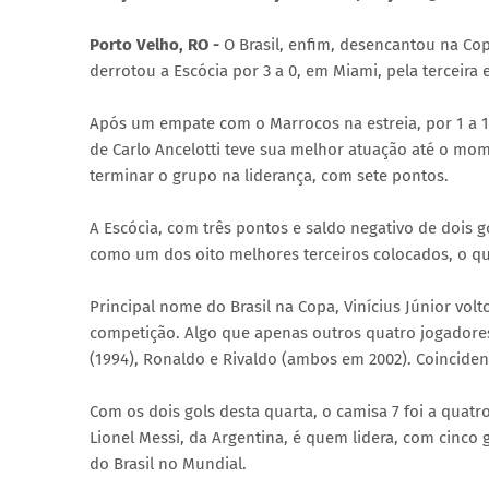
Porto Velho, RO -
O Brasil, enfim, desencantou na Cop
derrotou a Escócia por 3 a 0, em Miami, pela terceira
Após um empate com o Marrocos na estreia, por 1 a 1, 
de Carlo Ancelotti teve sua melhor atuação até o mom
terminar o grupo na liderança, com sete pontos.
A Escócia, com três pontos e saldo negativo de dois 
como um dos oito melhores terceiros colocados, o que
Principal nome do Brasil na Copa, Vinícius Júnior volt
competição. Algo que apenas outros quatro jogadores 
(1994), Ronaldo e Rivaldo (ambos em 2002). Coincide
Com os dois gols desta quarta, o camisa 7 foi a quatr
Lionel Messi, da Argentina, é quem lidera, com cinco g
do Brasil no Mundial.