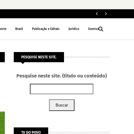
MP
INTERIOR
porte
Brasil
Publicação e Editais
Jurídico
Eventos
PESQUISE NESTE SITE.
Pesquise neste site. (título ou conteúdo)
Buscar
TV DO POVO