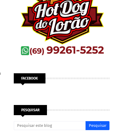
m
FACEBOOK
a
PESQUISAR