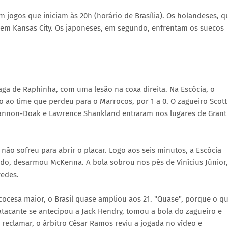
m jogos que iniciam às 20h (horário de Brasília). Os holandeses, q
s em Kansas City. Os japoneses, em segundo, enfrentam os suecos
vaga de Raphinha, com uma lesão na coxa direita. Na Escócia, o
o ao time que perdeu para o Marrocos, por 1 a 0. O zagueiro Scott
annon-Doak e Lawrence Shankland entraram nos lugares de Grant
a não sofreu para abrir o placar. Logo aos seis minutos, a Escócia
ado, desarmou McKenna. A bola sobrou nos pés de Vinícius Júnior,
redes.
cesa maior, o Brasil quase ampliou aos 21. "Quase", porque o q
 atacante se antecipou a Jack Hendry, tomou a bola do zagueiro e
reclamar, o árbitro César Ramos reviu a jogada no vídeo e