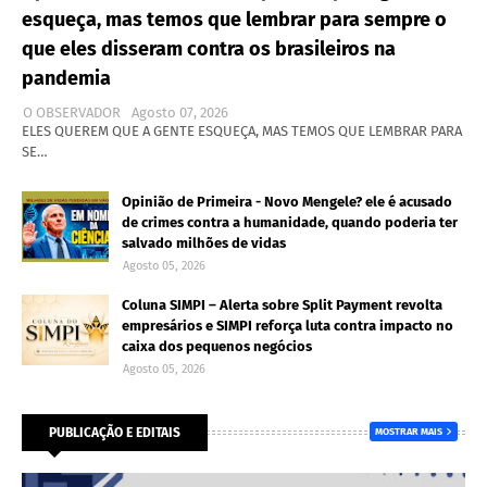
esqueça, mas temos que lembrar para sempre o
que eles disseram contra os brasileiros na
pandemia
O OBSERVADOR
Agosto 07, 2026
ELES QUEREM QUE A GENTE ESQUEÇA, MAS TEMOS QUE LEMBRAR PARA
SE…
Opinião de Primeira - Novo Mengele? ele é acusado
de crimes contra a humanidade, quando poderia ter
salvado milhões de vidas
Agosto 05, 2026
Coluna SIMPI – Alerta sobre Split Payment revolta
empresários e SIMPI reforça luta contra impacto no
caixa dos pequenos negócios
Agosto 05, 2026
PUBLICAÇÃO E EDITAIS
MOSTRAR MAIS