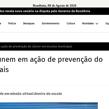
Rondônia, 08 de Agosto de 2026
ados revela novo cenário na disputa pelo Governo de Rondônia
a
Polícia
Destaques
Entretenimento
Cultura
Novidades
Es
 ação de prevenção do câncer em escolas municipais
 unem em ação de prevenção do
ais
e em missão virtual dentro da escola