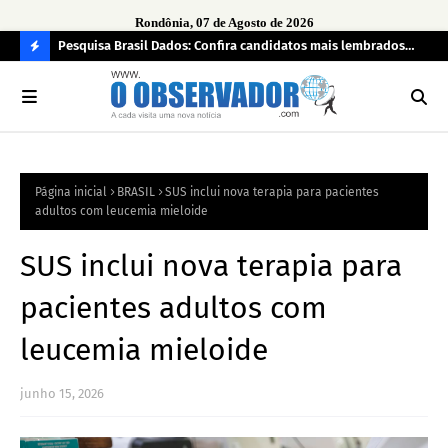
Rondônia, 07 de Agosto de 2026
 pendência
Pesquisa Brasil Dados: Confira candidatos mais lembrados
PL 
pelo eleitorado de Rondônia para deputado estadual
com
C
O
N
FI
Página inicial
BRASIL
SUS inclui nova terapia para pacientes
R
adultos com leucemia mieloide
A
SUS inclui nova terapia para
pacientes adultos com
leucemia mieloide
junho 15, 2026