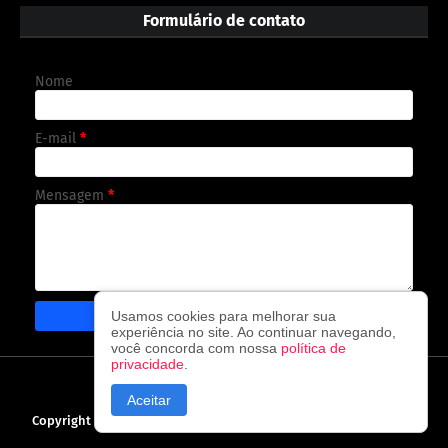
Formulário de contato
Nome
E-mail
*
Mensagem
*
Usamos cookies para melhorar sua
experiência no site. Ao continuar navegando,
você concorda com nossa
política de
privacidade
.
CAPA
CONTATO
POLÍTICA DE PRIVACIDADE
Aceitar
Copyright ©
2026
O observador - A cada visita uma nova notícia!