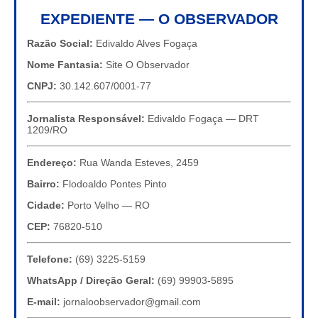
EXPEDIENTE — O OBSERVADOR
Razão Social:
Edivaldo Alves Fogaça
Nome Fantasia:
Site O Observador
CNPJ:
30.142.607/0001-77
Jornalista Responsável:
Edivaldo Fogaça — DRT
1209/RO
Endereço:
Rua Wanda Esteves, 2459
Bairro:
Flodoaldo Pontes Pinto
Cidade:
Porto Velho — RO
CEP:
76820-510
Telefone:
(69) 3225-5159
WhatsApp / Direção Geral:
(69) 99903-5895
E-mail:
jornaloobservador@gmail.com