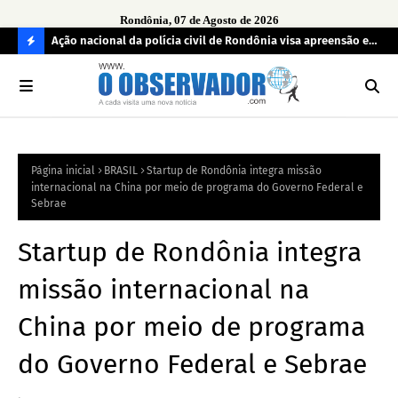
Rondônia, 07 de Agosto de 2026
aturas ao
Ação nacional da polícia civil de Rondônia visa apreensão e
MPF
devolução de celulares roubados
reg
C
O
N
FI
Página inicial
BRASIL
Startup de Rondônia integra missão
R
internacional na China por meio de programa do Governo Federal e
A
Sebrae
Startup de Rondônia integra
missão internacional na
China por meio de programa
do Governo Federal e Sebrae