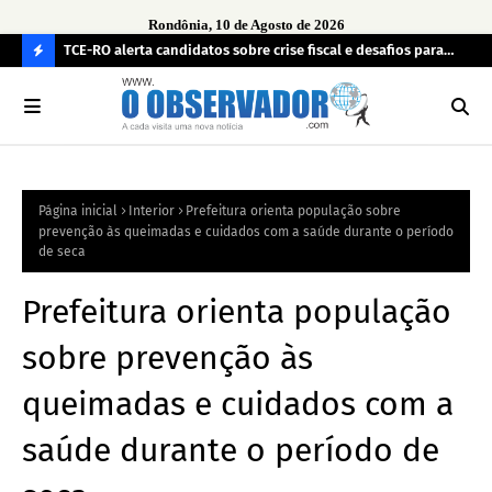
Rondônia, 10 de Agosto de 2026
veja a
TCE-RO alerta candidatos sobre crise fiscal e desafios para
Pol
administrar Rondônia a partir de 2027
de 
C
O
N
FI
Página inicial
Interior
Prefeitura orienta população sobre
R
prevenção às queimadas e cuidados com a saúde durante o período
A
de seca
Prefeitura orienta população
sobre prevenção às
queimadas e cuidados com a
saúde durante o período de