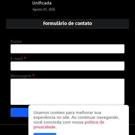
Unificada
Agosto 01, 2026
Formulário de contato
Nome
E-mail
*
Mensagem
*
Usamos cookies para melhorar sua
experiência no site. Ao continuar navegando,
você concorda com nossa
política de
privacidade
.
CAPA
CONTATO
POLÍTICA DE PRIVACIDADE