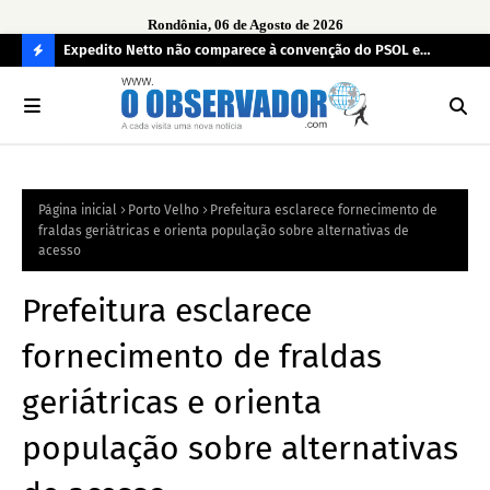
Rondônia, 06 de Agosto de 2026
 ilícitos
Expedito Netto não comparece à convenção do PSOL e
TCE
ausência gera desconforto durante oficialização de vice em
mul
C
Porto Velho
O
N
FI
Página inicial
Porto Velho
Prefeitura esclarece fornecimento de
R
fraldas geriátricas e orienta população sobre alternativas de
A
acesso
Prefeitura esclarece
fornecimento de fraldas
geriátricas e orienta
população sobre alternativas