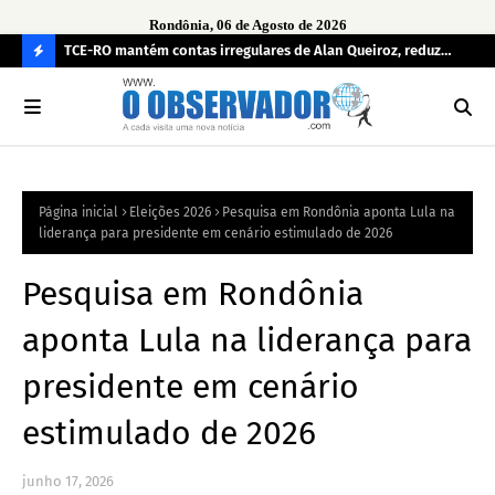
Rondônia, 06 de Agosto de 2026
e
TCE-RO mantém contas irregulares de Alan Queiroz, reduz
Fe
multa e caso pode gerar Inelegibilidade
Ron
C
O
N
FI
Página inicial
Eleições 2026
Pesquisa em Rondônia aponta Lula na
R
liderança para presidente em cenário estimulado de 2026
A
Pesquisa em Rondônia
aponta Lula na liderança para
presidente em cenário
estimulado de 2026
junho 17, 2026