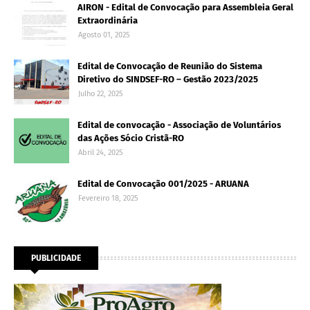
AIRON - Edital de Convocação para Assembleia Geral
Extraordinária
Agosto 01, 2025
Edital de Convocação de Reunião do Sistema
Diretivo do SINDSEF-RO – Gestão 2023/2025
Julho 22, 2025
Edital de convocação - Associação de Voluntários
das Ações Sócio Cristã-RO
Abril 24, 2025
Edital de Convocação 001/2025 - ARUANA
Fevereiro 18, 2025
PUBLICIDADE