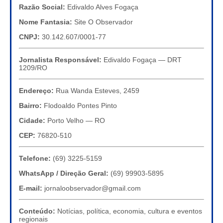
Razão Social:
Edivaldo Alves Fogaça
Nome Fantasia:
Site O Observador
CNPJ:
30.142.607/0001-77
Jornalista Responsável:
Edivaldo Fogaça — DRT
1209/RO
Endereço:
Rua Wanda Esteves, 2459
Bairro:
Flodoaldo Pontes Pinto
Cidade:
Porto Velho — RO
CEP:
76820-510
Telefone:
(69) 3225-5159
WhatsApp / Direção Geral:
(69) 99903-5895
E-mail:
jornaloobservador@gmail.com
Conteúdo:
Notícias, política, economia, cultura e eventos
regionais