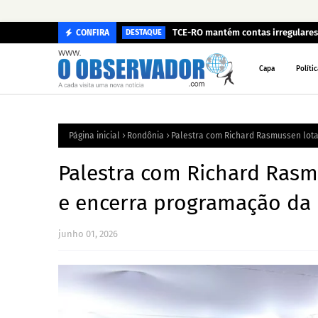
TCE-RO mantém contas irregulares 
CONFIRA
DESTAQUE
Capa
Polític
Página inicial
Rondônia
Palestra com Richard Rasmussen lot
Palestra com Richard Rasm
e encerra programação da
junho 01, 2026