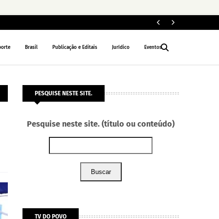
Fe
POLÍTICA
porte
Brasil
Publicação e Editais
Jurídico
Eventos
PESQUISE NESTE SITE.
Pesquise neste site. (título ou conteúdo)
Buscar
TV DO POVO