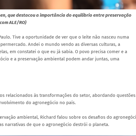
n, que destacou a importância do equilíbrio entre preservação
Secom ALE/RO)
Paulo. Tive a oportunidade de ver que o leite não nasceu numa
upermercado. Andei o mundo vendo as diversas culturas, a
as, em constatei o que eu já sabia. O povo precisa comer e a
cio e a preservação ambiental podem andar juntas, uma
s relacionados às transformações do setor, abordando questões
nvolvimento do agronegócio no país.
servação ambiental, Richard falou sobre os desafios do agronegóc
s narrativas de que o agronegócio destrói o planeta.