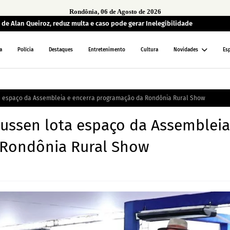
Rondônia, 06 de Agosto de 2026
de Alan Queiroz, reduz multa e caso pode gerar Inelegibilidade
a
Polícia
Destaques
Entretenimento
Cultura
Novidades
Es
a espaço da Assembleia e encerra programação da Rondônia Rural Show
ussen lota espaço da Assembleia
 Rondônia Rural Show