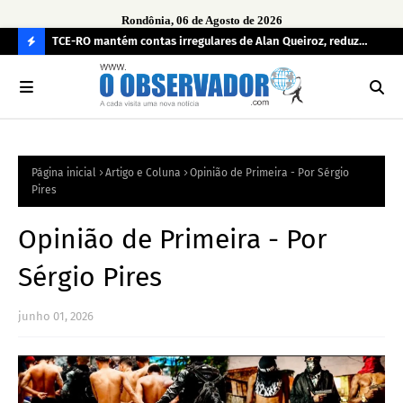
Rondônia, 06 de Agosto de 2026
e
TCE-RO mantém contas irregulares de Alan Queiroz, reduz
Fe
multa e caso pode gerar Inelegibilidade
Ron
C
O
N
FI
Página inicial
Artigo e Coluna
Opinião de Primeira - Por Sérgio
R
Pires
A
Opinião de Primeira - Por
Sérgio Pires
junho 01, 2026