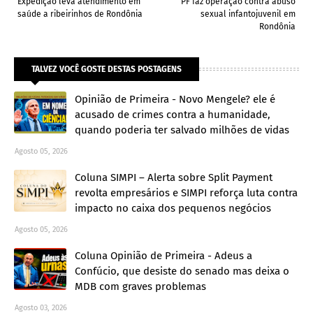
Expedição leva atendimento em
PF faz operação contra abuso
saúde a ribeirinhos de Rondônia
sexual infantojuvenil em
Rondônia
TALVEZ VOCÊ GOSTE DESTAS POSTAGENS
Opinião de Primeira - Novo Mengele? ele é
acusado de crimes contra a humanidade,
quando poderia ter salvado milhões de vidas
Agosto 05, 2026
Coluna SIMPI – Alerta sobre Split Payment
revolta empresários e SIMPI reforça luta contra
impacto no caixa dos pequenos negócios
Agosto 05, 2026
Coluna Opinião de Primeira - Adeus a
Confúcio, que desiste do senado mas deixa o
MDB com graves problemas
Agosto 03, 2026