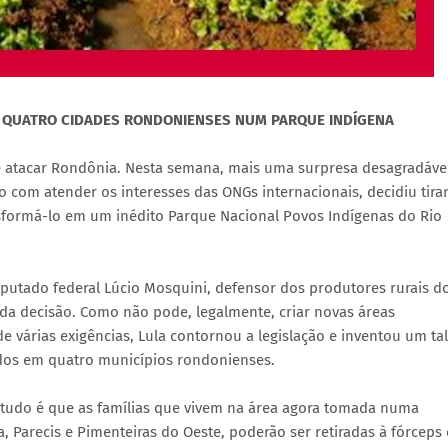
 QUATRO CIDADES RONDONIENSES NUM PARQUE INDÍGENA
e atacar Rondônia. Nesta semana, mais uma surpresa desagradável
com atender os interesses das ONGs internacionais, decidiu tira
sformá-lo em um inédito Parque Nacional Povos Indígenas do Rio
eputado federal Lúcio Mosquini, defensor dos produtores rurais d
rda decisão. Como não pode, legalmente, criar novas áreas
várias exigências, Lula contornou a legislação e inventou um tal
ados em quatro municípios rondonienses.
e tudo é que as famílias que vivem na área agora tomada numa
 Parecis e Pimenteiras do Oeste, poderão ser retiradas à fórceps