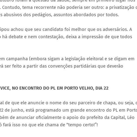
outubro foram a questão da saúde, sempre em primeiro lugar nos
Contudo, tema recorrente não poderia ser outro: a privatização 
eços abusivos dos pedágios, assuntos abordados por todos.
ipou achou que seu candidato foi melhor que os adversários. A
ão há debate e nem contestação, deixa a impressão de que todos
em campanha (embora sigam a legislação eleitoral e se digam em
 ser feito a partir das convenções partidárias que deverão
CE, NO ENCONTRO DO PL EM PORTO VELHO, DIA 22
al de que ele anuncie o nome do seu parceiro de chapa, ou seja, 
e 22 de junho, está programado um grande encontro do PL em Port
ém de anunciar oficialmente o apoio do prefeito da Capital, Léo
ó fará isso no que ele chama de “tempo certo!”!