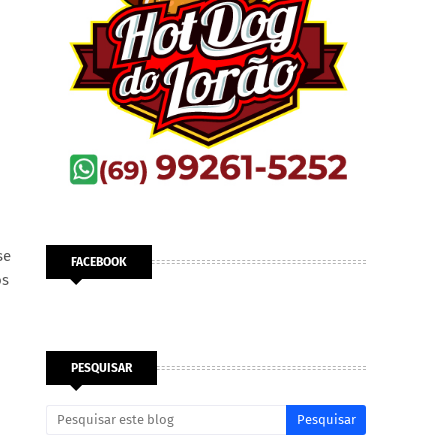
se
FACEBOOK
os
PESQUISAR