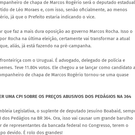
companheiro de chapa de Marcos Rogério será o deputado estadual
ido de Léo Moraes e, com isso, senão oficialmente, ao menos
io, já que o Prefeito estaria indicando o vice.
r que faz a mais dura oposição ao governo Marcos Rocha. Isso o
or Rocha na última eleição, certamente vai transformar a atual
 que, aliás, já está fazendo na pré-campanha.
ronteiriça com o Uruguai. É advogado, delegado de polícia e
emes. Teve 11.804 votos. Ele chegou a se lançar como candidato 
ompanheiro de chapa de Marcos Rogério tornou-se uma quase
ER UMA CPI SOBRE OS PREÇOS ABUSIVOS DOS PEDÁGIOS NA 364
mbleia Legislativa, o suplente de deputado Jesuíno Boabaid, semp
 dos Pedágios na BR 364. Ora, isso vai causar um grande barulho
er de representantes da bancada federal no Congresso, terem o
po devido. É rolo dos grandes!