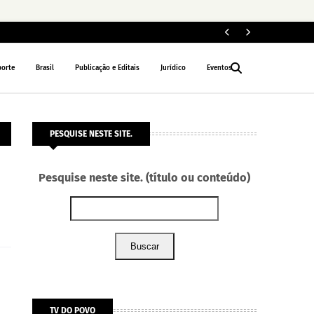
Fi
NACIONAL
porte
Brasil
Publicação e Editais
Jurídico
Eventos
PESQUISE NESTE SITE.
Pesquise neste site. (título ou conteúdo)
Buscar
TV DO POVO