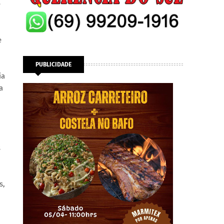
e
e
PUBLICIDADE
ia
a
s
s,