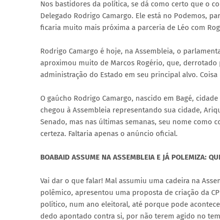
Nos bastidores da política, se dá como certo que o 
Delegado Rodrigo Camargo. Ele está no Podemos, part
ficaria muito mais próxima a parceria de Léo com Rogér
Rodrigo Camargo é hoje, na Assembleia, o parlamenta
aproximou muito de Marcos Rogério, que, derrotado p
administração do Estado em seu principal alvo. Coisa
O gaúcho Rodrigo Camargo, nascido em Bagé, cidade f
chegou à Assembleia representando sua cidade, Ariqu
Senado, mas nas últimas semanas, seu nome como c
certeza. Faltaria apenas o anúncio oficial.
BOABAID ASSUME NA ASSEMBLEIA E JÁ POLEMIZA: QU
Vai dar o que falar! Mal assumiu uma cadeira na Asse
polêmico, apresentou uma proposta de criação da CPI
político, num ano eleitoral, até porque pode acontec
dedo apontado contra si, por não terem agido no tem