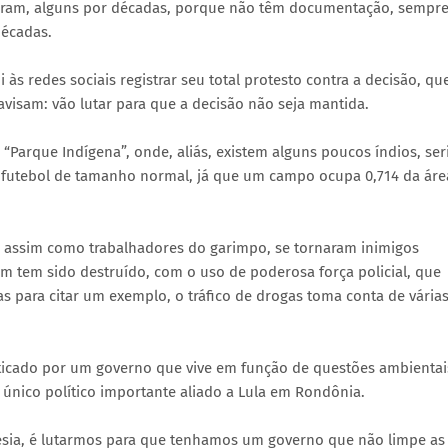
uíram, alguns por décadas, porque não têm documentação, sempr
décadas.
s redes sociais registrar seu total protesto contra a decisão, qu
isam: vão lutar para que a decisão não seja mantida.
“Parque Indígena”, onde, aliás, existem alguns poucos índios, ser
e futebol de tamanho normal, já que um campo ocupa 0,714 da áre
, assim como trabalhadores do garimpo, se tornaram inimigos
am tem sido destruído, com o uso de poderosa força policial, que
 para citar um exemplo, o tráfico de drogas toma conta de vária
ticado por um governo que vive em função de questões ambientai
 único político importante aliado a Lula em Rondônia.
resia, é lutarmos para que tenhamos um governo que não limpe as