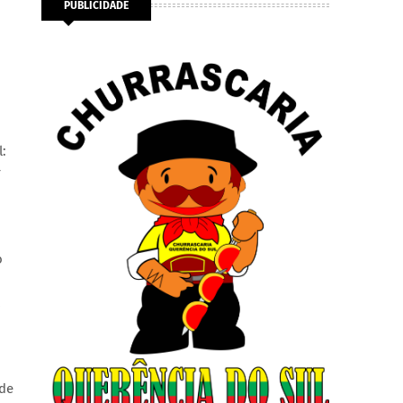
PUBLICIDADE
:
r
o
 de