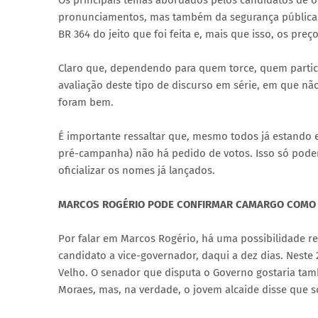
Os principais temas abordados pelos candidatos de 
pronunciamentos, mas também da segurança pública. 
BR 364 do jeito que foi feita e, mais que isso, os pr
Claro que, dependendo para quem torce, quem partic
avaliação deste tipo de discurso em série, em que n
foram bem.
É importante ressaltar que, mesmo todos já estando 
pré-campanha) não há pedido de votos. Isso só poderá
oficializar os nomes já lançados.
MARCOS ROGÉRIO PODE CONFIRMAR CAMARGO COMO VI
Por falar em Marcos Rogério, há uma possibilidade re
candidato a vice-governador, daqui a dez dias. Nest
Velho. O senador que disputa o Governo gostaria tamb
Moraes, mas, na verdade, o jovem alcaide disse que s