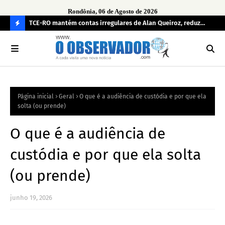
Rondônia, 06 de Agosto de 2026
e
TCE-RO mantém contas irregulares de Alan Queiroz, reduz
Fe
multa e caso pode gerar Inelegibilidade
Ron
C
O
N
FI
Página inicial
Geral
O que é a audiência de custódia e por que ela
R
solta (ou prende)
A
O que é a audiência de
custódia e por que ela solta
(ou prende)
junho 19, 2026