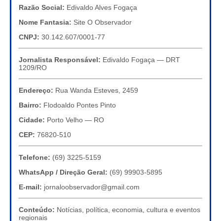
Razão Social:
Edivaldo Alves Fogaça
Nome Fantasia:
Site O Observador
CNPJ:
30.142.607/0001-77
Jornalista Responsável:
Edivaldo Fogaça — DRT
1209/RO
Endereço:
Rua Wanda Esteves, 2459
Bairro:
Flodoaldo Pontes Pinto
Cidade:
Porto Velho — RO
CEP:
76820-510
Telefone:
(69) 3225-5159
WhatsApp / Direção Geral:
(69) 99903-5895
E-mail:
jornaloobservador@gmail.com
Conteúdo:
Notícias, política, economia, cultura e eventos
regionais