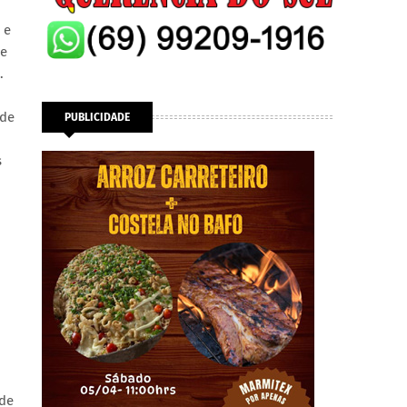
 e
ue
.
 de
PUBLICIDADE
s
 de