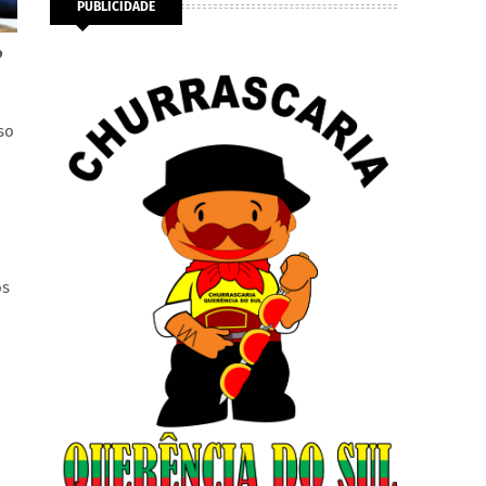
PUBLICIDADE
o
so
os