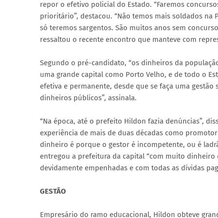
repor o efetivo policial do Estado. “Faremos concursos p
prioritário”, destacou. “Não temos mais soldados na
só teremos sargentos. São muitos anos sem concurso p
ressaltou o recente encontro que manteve com represe
Segundo o pré-candidato, “os dinheiros da população 
uma grande capital como Porto Velho, e de todo o E
efetiva e permanente, desde que se faça uma gestão s
dinheiros públicos”, assinala.
“Na época, até o prefeito Hildon fazia denúncias”, di
experiência de mais de duas décadas como promotor d
dinheiro é porque o gestor é incompetente, ou é ladrã
entregou a prefeitura da capital “com muito dinheir
devidamente empenhadas e com todas as dívidas pag
GESTÃO
Empresário do ramo educacional, Hildon obteve gran