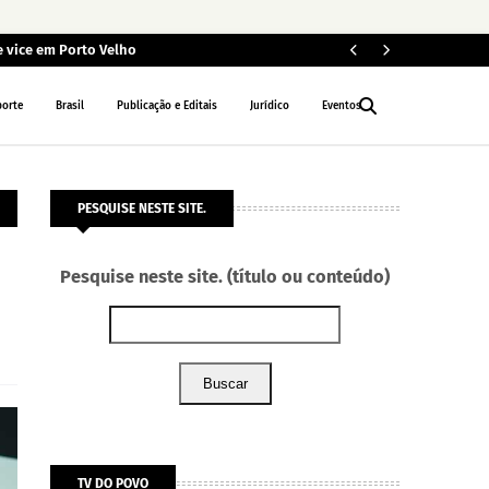
e vice em Porto Velho
T
DESTAQUE
porte
Brasil
Publicação e Editais
Jurídico
Eventos
PESQUISE NESTE SITE.
Pesquise neste site. (título ou conteúdo)
Buscar
TV DO POVO