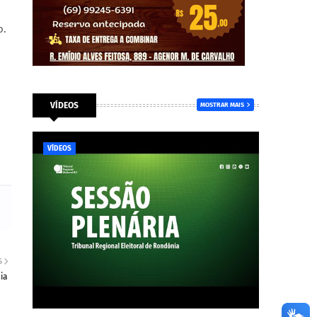
o.
VÍDEOS
MOSTRAR MAIS
VÍDEOS
S
ia