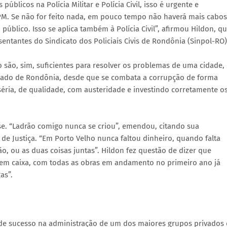
úblicos na Polícia Militar e Polícia Civil, isso é urgente e
 PM. Se não for feito nada, em pouco tempo não haverá mais cabos
úblico. Isso se aplica também à Polícia Civil”, afirmou Hildon, q
ntantes do Sindicato dos Policiais Civis de Rondônia (Sinpol-RO)
são, sim, suficientes para resolver os problemas de uma cidade,
stado de Rondônia, desde que se combata a corrupção de forma
éria, de qualidade, com austeridade e investindo corretamente o
sse. “Ladrão comigo nunca se criou”, emendou, citando sua
e Justiça. “Em Porto Velho nunca faltou dinheiro, quando falta
o, ou as duas coisas juntas”. Hildon fez questão de dizer que
o em caixa, com todas as obras em andamento no primeiro ano já
as”.
de sucesso na administração de um dos maiores grupos privados