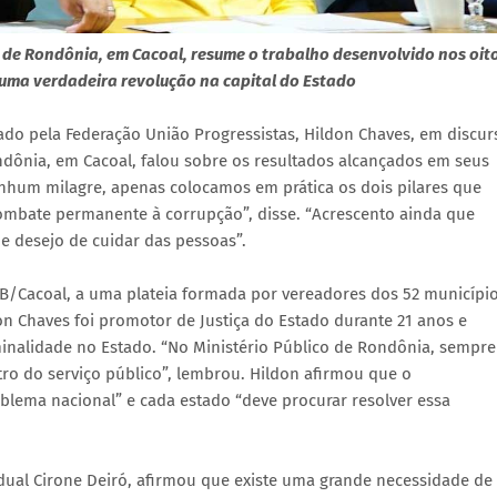
 de Rondônia, em Cacoal, resume o trabalho desenvolvido nos oit
 uma verdadeira revolução na capital do Estado
do pela Federação União Progressistas, Hildon Chaves, em discur
dônia, em Cacoal, falou sobre os resultados alcançados em seus
enhum milagre, apenas colocamos em prática os dois pilares que
ombate permanente à corrupção”, disse. “Acrescento ainda que
e desejo de cuidar das pessoas”.
 OAB/Cacoal, a uma plateia formada por vereadores dos 52 municípi
n Chaves foi promotor de Justiça do Estado durante 21 anos e
inalidade no Estado. “No Ministério Público de Rondônia, sempre
o do serviço público”, lembrou. Hildon afirmou que o
blema nacional” e cada estado “deve procurar resolver essa
ual Cirone Deiró, afirmou que existe uma grande necessidade de