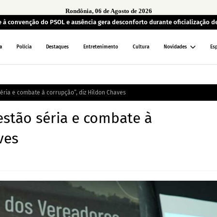
Rondônia, 06 de Agosto de 2026
à convenção do PSOL e ausência gera desconforto durante oficialização d
a
Polícia
Destaques
Entretenimento
Cultura
Novidades
Es
séria e combate à corrupção”, diz Hildon Chaves
estão séria e combate à
ves