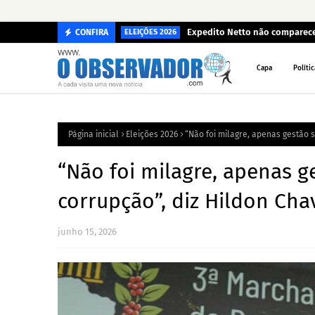
Expedito Netto não comparece 
CONFIRA
ELEIÇÕES 2026
Capa
Polític
Página inicial
Eleições 2026
“Não foi milagre, apenas gestão 
“Não foi milagre, apenas g
corrupção”, diz Hildon Cha
junho 15, 2026