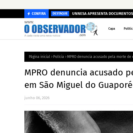
UNNESA APRESENTA DOCUMENTOS 
CONFIRA
DESTAQUE
Capa
Polític
Página inicial
Polícia
MPRO denuncia acusado pela morte de 
MPRO denuncia acusado pe
em São Miguel do Guaporé
junho 06, 2026