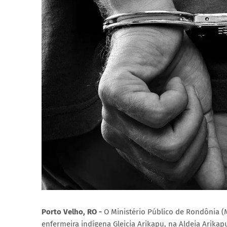
Porto Velho, RO -
O Ministério Público de Rondônia
enfermeira indígena Gleicia Arikapu, na Aldeia Arika