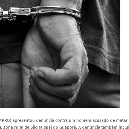
 (MPRO) apresentou denúncia contra um homem acusado de matar 
pu, zona rural de São Miguel do Guaporé. A denúncia também inclu