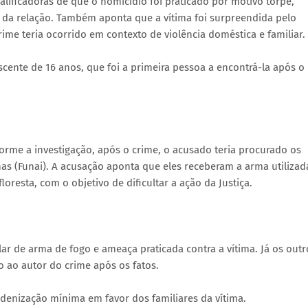
lificadoras de que o homicídio foi praticado por motivo torpe,
da relação. Também aponta que a vítima foi surpreendida pelo
rime teria ocorrido em contexto de violência doméstica e familiar.
scente de 16 anos, que foi a primeira pessoa a encontrá-la após o
rme a investigação, após o crime, o acusado teria procurado os
as (Funai). A acusação aponta que eles receberam a arma utilizad
oresta, com o objetivo de dificultar a ação da Justiça.
r de arma de fogo e ameaça praticada contra a vítima. Já os outr
o ao autor do crime após os fatos.
denização mínima em favor dos familiares da vítima.