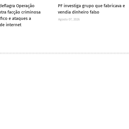
l deflagra Operação
PF investiga grupo que fabricava e
ntra facção criminosa
vendia dinheiro falso
áfico e ataques a
Agosto 07, 2026
de internet