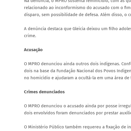
Na denúncia, o MPRO sustenta feminicídio, com as qua
relacionado ao inconformismo do acusado com o fim 
disparo, sem possibilidade de defesa. Além disso, o c
A denúncia destaca que Gleicia deixou um filho adole
crime.
Acusação
O MPRO denunciou ainda outros dois indígenas. Confo
dois na base da Fundação Nacional dos Povos Indígen
no homicídio e ajudaram a ocultá-la em uma área de fl
Crimes denunciados
O MPRO denunciou o acusado ainda por posse irregula
dois envolvidos foram denunciados por prestar auxíli
O Ministério Público também requereu a fixação de in