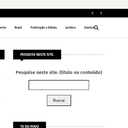
Ap
POLÍTICA
porte
Brasil
Publicação e Editais
Jurídico
Eventos
PESQUISE NESTE SITE.
a
Pesquise neste site. (título ou conteúdo)
Buscar
TV DO POVO