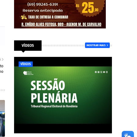
VÍDEOS
MOSTRAR MAIS
S
VÍDEOS
to
no