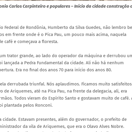
io Carlos Carpinteiro e populares – Início da cidade construção 
rio Federal de Rondônia, Humberto da Silva Guedes, não lembro b
nos em frente onde é o Pica Pau, um pouco mais acima, naquela
e café e começava a floresta.
um trator grande, ao lado do operador da máquina e derrubou u
oi lançada a Pedra Fundamental da cidade. Ali não há nenhum
tura. Era no final dos anos 70 para início dos anos 80.
ela derrubada triunfal. Nós aplaudimos. Ficamos muito satisfeitos
o de Ariquemes, até na Pica Pau, na frente da delegacia, ali, era
irmãos. Todos vieram do Espírito Santo e gostavam muito de café. 
oi plantada pelos Ronconi.
da cidade. Estavam presentes, além do governador, o prefeito de
ministrador da vila de Ariquemes, que era o Olavo Alves Nobre.