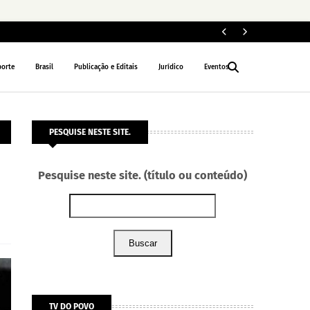
Exé
POLÍCIA
porte
Brasil
Publicação e Editais
Jurídico
Eventos
PESQUISE NESTE SITE.
Pesquise neste site. (título ou conteúdo)
Buscar
TV DO POVO