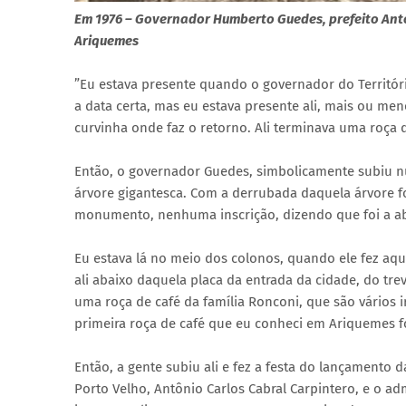
Em 1976 – Governador Humberto Guedes, prefeito Anton
Ariquemes
”Eu estava presente quando o governador do Territó
a data certa, mas eu estava presente ali, mais ou me
curvinha onde faz o retorno. Ali terminava uma roça d
Então, o governador Guedes, simbolicamente subiu n
árvore gigantesca. Com a derrubada daquela árvore f
monumento, nenhuma inscrição, dizendo que foi a aber
Eu estava lá no meio dos colonos, quando ele fez aqu
ali abaixo daquela placa da entrada da cidade, do trev
uma roça de café da família Ronconi, que são vários 
primeira roça de café que eu conheci em Ariquemes f
Então, a gente subiu ali e fez a festa do lançamento 
Porto Velho, Antônio Carlos Cabral Carpintero, e o ad