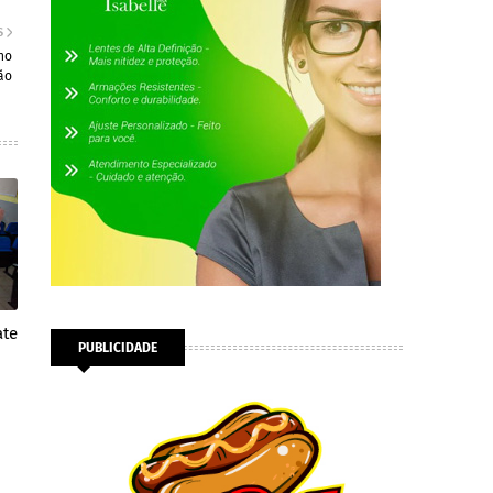
S
ho
ão
ate
PUBLICIDADE