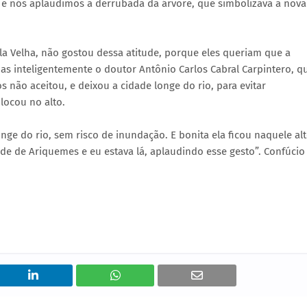
 e nós aplaudimos a derrubada da árvore, que simbolizava a nova
ila Velha, não gostou dessa atitude, porque eles queriam que a
mas inteligentemente o doutor Antônio Carlos Cabral Carpintero, q
s não aceitou, e deixou a cidade longe do rio, para evitar
locou no alto.
onge do rio, sem risco de inundação. E bonita ela ficou naquele al
ade de Ariquemes e eu estava lá, aplaudindo esse gesto”. Confúcio