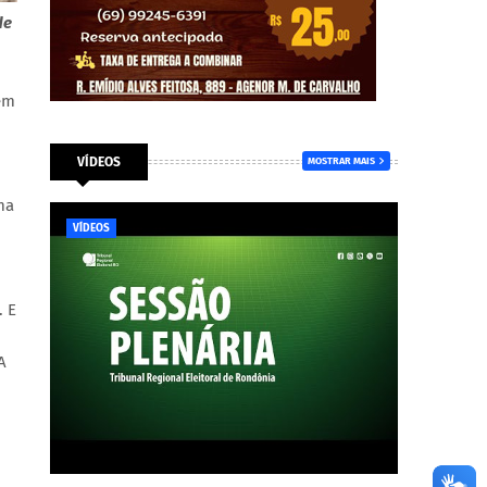
de
em
VÍDEOS
MOSTRAR MAIS
ma
VÍDEOS
. E
A