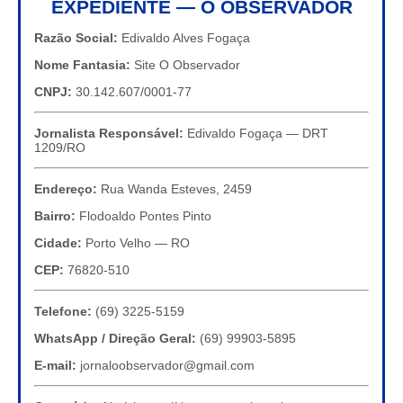
EXPEDIENTE — O OBSERVADOR
Razão Social:
Edivaldo Alves Fogaça
Nome Fantasia:
Site O Observador
CNPJ:
30.142.607/0001-77
Jornalista Responsável:
Edivaldo Fogaça — DRT
1209/RO
Endereço:
Rua Wanda Esteves, 2459
Bairro:
Flodoaldo Pontes Pinto
Cidade:
Porto Velho — RO
CEP:
76820-510
Telefone:
(69) 3225-5159
WhatsApp / Direção Geral:
(69) 99903-5895
E-mail:
jornaloobservador@gmail.com