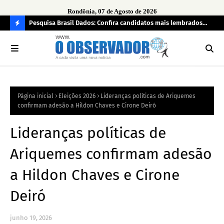
Rondônia, 07 de Agosto de 2026
ontrato
Pesquisa Brasil Dados: Confira candidatos mais lembrados
Opi
car
pelo eleitorado de Rondônia para deputado estadual
tem
C
bra
O
N
FI
Página inicial
Eleições 2026
Lideranças políticas de Ariquemes
R
confirmam adesão a Hildon Chaves e Cirone Deiró
A
Lideranças políticas de
Ariquemes confirmam adesão
a Hildon Chaves e Cirone
Deiró
junho 19, 2026