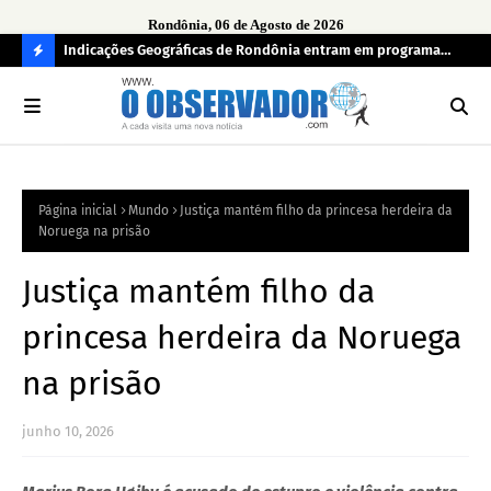
Rondônia, 06 de Agosto de 2026
ndecisos
Indicações Geográficas de Rondônia entram em programa
Seg
internacional para acelerar negócios
his
C
O
N
FI
Página inicial
Mundo
Justiça mantém filho da princesa herdeira da
R
Noruega na prisão
A
Justiça mantém filho da
princesa herdeira da Noruega
na prisão
junho 10, 2026