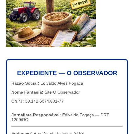
EXPEDIENTE — O OBSERVADOR
Razão Social:
Edivaldo Alves Fogaça
Nome Fantasia:
Site O Observador
CNPJ:
30.142.607/0001-77
Jornalista Responsável:
Edivaldo Fogaça — DRT
1209/RO
Endereço:
Rua Wanda Esteves, 2459