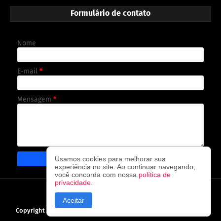
Formulário de contato
Nome
E-mail
*
Mensagem
*
Usamos cookies para melhorar sua
experiência no site. Ao continuar navegando,
você concorda com nossa
política de
privacidade
.
CAPA
CONTATO
POLÍTICA DE PRIVACIDADE
Aceitar
Copyright ©
2026
O observador - A cada visita uma nova notícia!