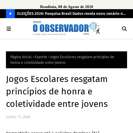
Rondônia, 08 de Agosto de 2026
eúne mais
ELEIÇÕES 2026: Pesquisa Brasil Dados revela novo cenário na
Sam
disputa pelo Governo de Rondônia
des
C
O
N
FI
Página inicial
Esporte
Jogos Escolares resgatam princípios de
R
honra e coletividade entre jovens
A
Jogos Escolares resgatam
princípios de honra e
coletividade entre jovens
junho 11, 2026