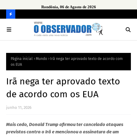
Rondônia, 06 de Agosto de 2026
urante
Ope
em 
C
O
N
FI
Página inicial
Mundo
Irã nega ter aprovado texto de acordo com
R
os EUA
A
Irã nega ter aprovado texto
de acordo com os EUA
junho 11, 2026
Mais cedo, Donald Trump afirmou ter cancelado ataques
previstos contra o Irã e mencionou a assinatura de um