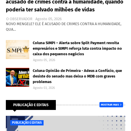
acusado de crimes contra a humanidade, quando
poderia ter salvado milhões de vidas
O OBSERVADOR
Agosto 05, 2026
NOVO MENGELE? ELE É ACUSADO DE CRIMES CONTRA A HUMANIDADE,
QUA…
Coluna SIMPI – Alerta sobre Split Payment revolta
empresários e SIMPI reforça luta contra impacto no
caixa dos pequenos negócios
Agosto 05, 2026
Coluna Opinião de Primeira - Adeus a Confúcio, que
desiste do senado mas deixa o MDB com graves
problemas
Agosto 03, 2026
PUBLICAÇÃO E EDITAIS
MOSTRAR MAIS
PUBLICAÇÃO E EDITAIS