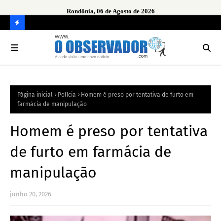
Rondônia, 06 de Agosto de 2026
urante
Ope
em 
C
O
N
FI
Página inicial
Polícia
Homem é preso por tentativa de furto em
R
farmácia de manipulação
A
Homem é preso por tentativa
de furto em farmácia de
manipulação
junho 20, 2026