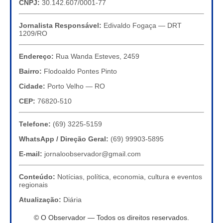
CNPJ:
30.142.607/0001-77
Jornalista Responsável:
Edivaldo Fogaça — DRT
1209/RO
Endereço:
Rua Wanda Esteves, 2459
Bairro:
Flodoaldo Pontes Pinto
Cidade:
Porto Velho — RO
CEP:
76820-510
Telefone:
(69) 3225-5159
WhatsApp / Direção Geral:
(69) 99903-5895
E-mail:
jornaloobservador@gmail.com
Conteúdo:
Notícias, política, economia, cultura e eventos
regionais
Atualização:
Diária
© O Observador — Todos os direitos reservados.