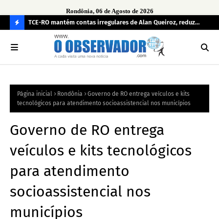
Rondônia, 06 de Agosto de 2026
e
TCE-RO mantém contas irregulares de Alan Queiroz, reduz
Fe
multa e caso pode gerar Inelegibilidade
Ron
C
O
N
FI
Página inicial
Rondônia
Governo de RO entrega veículos e kits
R
tecnológicos para atendimento socioassistencial nos municípios
A
Governo de RO entrega
veículos e kits tecnológicos
para atendimento
socioassistencial nos
municípios