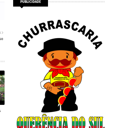
PUBLICIDADE
S
so
6