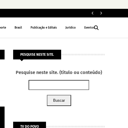
Le
NACIONAL
porte
Brasil
Publicação e Editais
Jurídico
Eventos
PESQUISE NESTE SITE.
Pesquise neste site. (título ou conteúdo)
Buscar
TV DO POVO