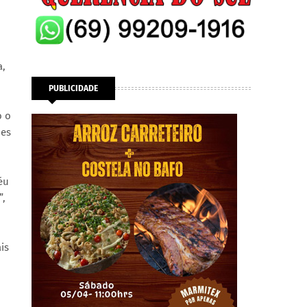
a,
PUBLICIDADE
o o
ues
éu
”,
is