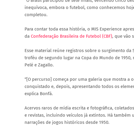
“O Brasil participou de sete finais, vencendo cinco del
inequívoca, embora o futebol, como conhecemos hoje
completou.
Para contar toda essa história, o MIS Experience apre
da
Confederação Brasileira de Futebol (CBF)
, que vão 
Esse material reúne registros sobre o surgimento da S
troféu de segundo lugar na Copa do Mundo de 1950, 
Pelé e Zagallo.
“[O percurso] começa por uma galeria que mostra a or
conquistado e, depois, apresentando todos os elemen
explica Bonfá.
Acervos raros de mídia escrita e fotográfica, coletad
e revistas, incluindo veículos já extintos. Há também
narrações de jogos históricos desde 1950.