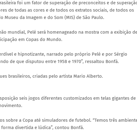
asileira foi um fator de superação de preconceitos e de superaçã
res de todas as cores e de todos os extratos sociais, de todos os
l do Museu da Imagem e do Som (MIS) de São Paulo.
peão mundial, Pelé será homenageado na mostra com a exibição d
ticipação em Copas do Mundo.
dível e hipnotizante, narrado pelo próprio Pelé e por Sérgio
do de que disputou entre 1958 e 1970”, ressaltou Bonfá.
s brasileiros, criadas pelo artista Mario Alberto.
disposição seis jogos diferentes customizados em telas gigantes de
 movimento.
os sobre a Copa até simuladores de futebol. “Temos três ambient
forma divertida e lúdica”, contou Bonfá.