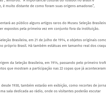
as”, lembrou. “A importância cultural do futebol no Brasil é
, é muito distante de como foram suas origens amadoras”,
sentará ao público alguns artigos raros do Museu Seleção Brasileir
ser expostos pela primeira vez em conjunto fora da instituição.
eleção Brasileira, em 21 de julho de 1914, e objetos originais com
no próprio Brasil. Há também estátuas em tamanho real dos craq
igem da Seleção Brasileira, em 1914, passando pelo primeiro trof
tos que mostram a participação nas 22 copas que já aconteceram
os desde 1930, também estarão em exibição, como recortes de jorna
 uma sala dedicada ao rádio, onde os visitantes poderão escutar