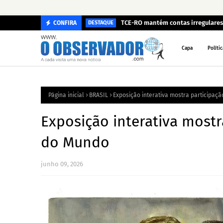
TCE-RO mantém contas irregulares 
CONFIRA
DESTAQUE
Capa
Polític
Página inicial
BRASIL
Exposição interativa mostra participaç
Exposição interativa mostr
do Mundo
junho 09, 2026