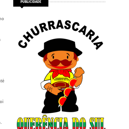
PUBLICIDADE
nho
a
até
oi
.