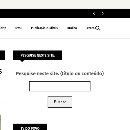
Fe
POLÍTICA
porte
Brasil
Publicação e Editais
Jurídico
Eventos
PESQUISE NESTE SITE.
s
Pesquise neste site. (título ou conteúdo)
Buscar
TV DO POVO