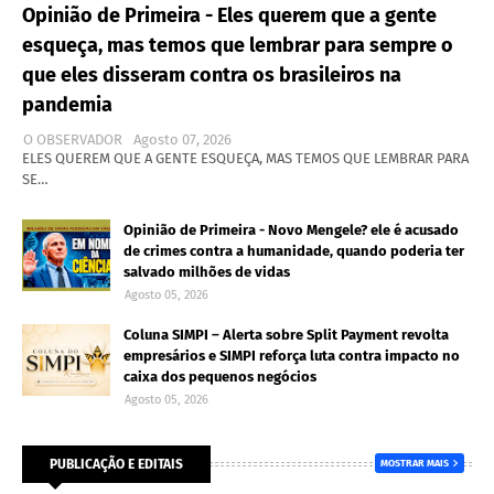
Opinião de Primeira - Eles querem que a gente
esqueça, mas temos que lembrar para sempre o
que eles disseram contra os brasileiros na
pandemia
O OBSERVADOR
Agosto 07, 2026
ELES QUEREM QUE A GENTE ESQUEÇA, MAS TEMOS QUE LEMBRAR PARA
SE…
Opinião de Primeira - Novo Mengele? ele é acusado
de crimes contra a humanidade, quando poderia ter
salvado milhões de vidas
Agosto 05, 2026
Coluna SIMPI – Alerta sobre Split Payment revolta
empresários e SIMPI reforça luta contra impacto no
caixa dos pequenos negócios
Agosto 05, 2026
PUBLICAÇÃO E EDITAIS
MOSTRAR MAIS