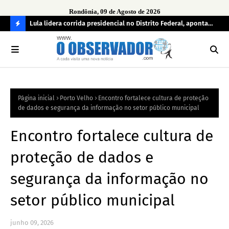
Rondônia, 09 de Agosto de 2026
tuou
Lula lidera corrida presidencial no Distrito Federal, aponta
Lei
pesquisa; Flávio Bolsonaro aparece em segundo
Kok
C
O
N
FI
Página inicial
Porto Velho
Encontro fortalece cultura de proteção
R
de dados e segurança da informação no setor público municipal
A
Encontro fortalece cultura de
proteção de dados e
segurança da informação no
setor público municipal
junho 09, 2026