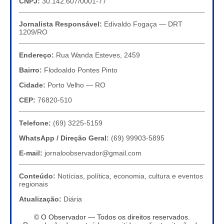
CNPJ:
30.142.607/0001-77
Jornalista Responsável:
Edivaldo Fogaça — DRT
1209/RO
Endereço:
Rua Wanda Esteves, 2459
Bairro:
Flodoaldo Pontes Pinto
Cidade:
Porto Velho — RO
CEP:
76820-510
Telefone:
(69) 3225-5159
WhatsApp / Direção Geral:
(69) 99903-5895
E-mail:
jornaloobservador@gmail.com
Conteúdo:
Notícias, política, economia, cultura e eventos
regionais
Atualização:
Diária
© O Observador — Todos os direitos reservados.