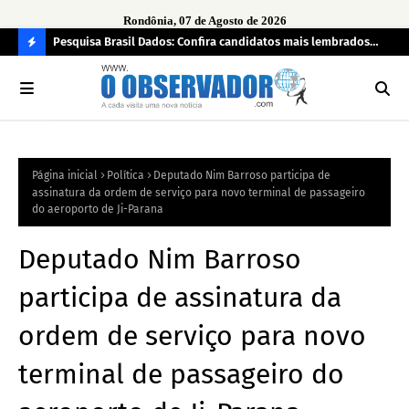
Rondônia, 07 de Agosto de 2026
 pendência
Pesquisa Brasil Dados: Confira candidatos mais lembrados
PL 
pelo eleitorado de Rondônia para deputado estadual
com
C
O
N
FI
Página inicial
Política
Deputado Nim Barroso participa de
R
assinatura da ordem de serviço para novo terminal de passageiro
A
do aeroporto de Ji-Parana
Deputado Nim Barroso
participa de assinatura da
ordem de serviço para novo
terminal de passageiro do