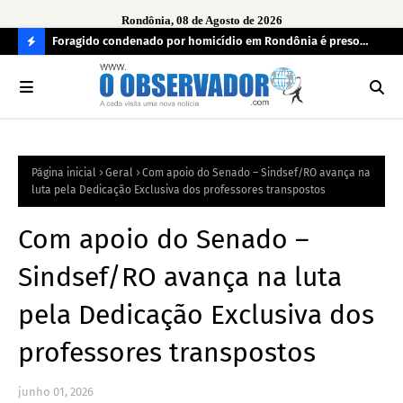
Rondônia, 08 de Agosto de 2026
o de
Foragido condenado por homicídio em Rondônia é preso
Gru
pela FICCO em Roraima
Ara
C
O
N
FI
Página inicial
Geral
Com apoio do Senado – Sindsef/RO avança na
R
luta pela Dedicação Exclusiva dos professores transpostos
A
Com apoio do Senado –
Sindsef/RO avança na luta
pela Dedicação Exclusiva dos
professores transpostos
junho 01, 2026