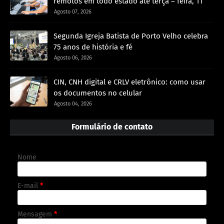
remotos em todo estado até terça – feira, 11
Agosto 07, 2026
Segunda Igreja Batista de Porto Velho celebra
75 anos de história e fé
Agosto 06, 2026
CIN, CNH digital e CRLV eletrônico: como usar
os documentos no celular
Agosto 04, 2026
Formulário de contato
Nome
E-mail
*
Mensagem
*