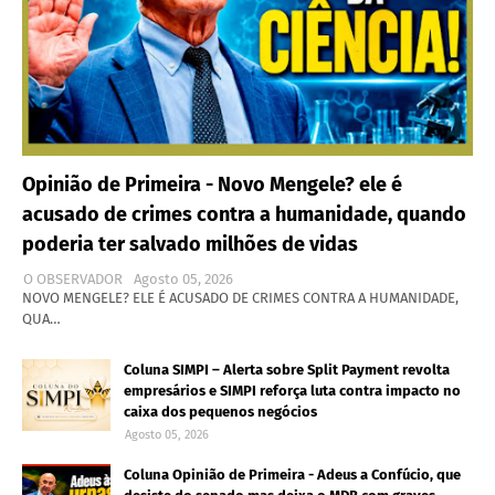
Opinião de Primeira - Novo Mengele? ele é
acusado de crimes contra a humanidade, quando
poderia ter salvado milhões de vidas
O OBSERVADOR
Agosto 05, 2026
NOVO MENGELE? ELE É ACUSADO DE CRIMES CONTRA A HUMANIDADE,
QUA…
Coluna SIMPI – Alerta sobre Split Payment revolta
empresários e SIMPI reforça luta contra impacto no
caixa dos pequenos negócios
Agosto 05, 2026
Coluna Opinião de Primeira - Adeus a Confúcio, que