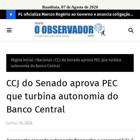
Rondônia, 07 de Agosto de 2026
r
PL oficializa Marcos Rogério ao Governo e anuncia coligação
MDB
as já
com cinco partidos em Rondônia
con
C
O
N
FI
Página inicial
Nacional
CCJ do Senado aprova PEC que turbina
R
autonomia do Banco Central
A
CCJ do Senado aprova PEC
que turbina autonomia do
Banco Central
junho 10, 2026