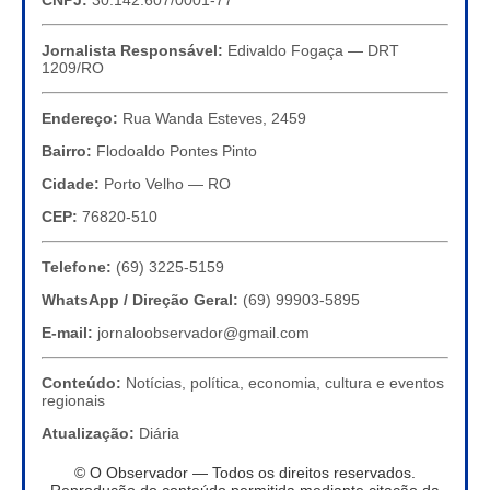
CNPJ:
30.142.607/0001-77
Jornalista Responsável:
Edivaldo Fogaça — DRT
1209/RO
Endereço:
Rua Wanda Esteves, 2459
Bairro:
Flodoaldo Pontes Pinto
Cidade:
Porto Velho — RO
CEP:
76820-510
Telefone:
(69) 3225-5159
WhatsApp / Direção Geral:
(69) 99903-5895
E-mail:
jornaloobservador@gmail.com
Conteúdo:
Notícias, política, economia, cultura e eventos
regionais
Atualização:
Diária
© O Observador — Todos os direitos reservados.