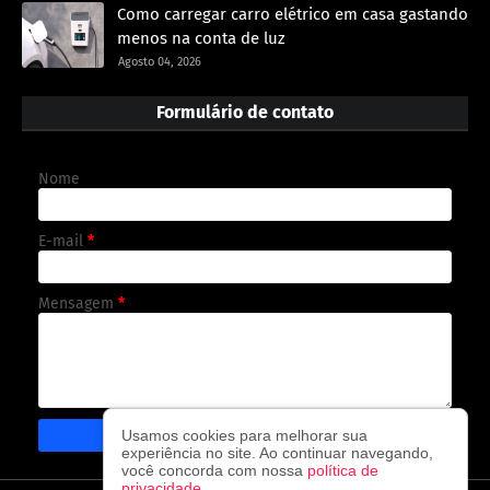
Como carregar carro elétrico em casa gastando
menos na conta de luz
Agosto 04, 2026
Formulário de contato
Nome
E-mail
*
Mensagem
*
Usamos cookies para melhorar sua
experiência no site. Ao continuar navegando,
você concorda com nossa
política de
privacidade
.