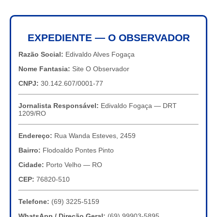
EXPEDIENTE — O OBSERVADOR
Razão Social:
Edivaldo Alves Fogaça
Nome Fantasia:
Site O Observador
CNPJ:
30.142.607/0001-77
Jornalista Responsável:
Edivaldo Fogaça — DRT
1209/RO
Endereço:
Rua Wanda Esteves, 2459
Bairro:
Flodoaldo Pontes Pinto
Cidade:
Porto Velho — RO
CEP:
76820-510
Telefone:
(69) 3225-5159
WhatsApp / Direção Geral:
(69) 99903-5895