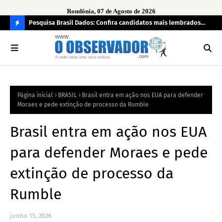
Rondônia, 07 de Agosto de 2026
 pendência
Pesquisa Brasil Dados: Confira candidatos mais lembrados
PL 
pelo eleitorado de Rondônia para deputado estadual
com
C
O
N
FI
Página inicial
BRASIL
Brasil entra em ação nos EUA para defender
R
Moraes e pede extinção de processo da Rumble
A
Brasil entra em ação nos EUA
para defender Moraes e pede
extinção de processo da
Rumble
junho 15, 2026