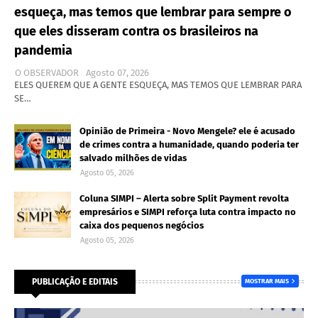
esqueça, mas temos que lembrar para sempre o
que eles disseram contra os brasileiros na
pandemia
O OBSERVADOR
Agosto 07, 2026
ELES QUEREM QUE A GENTE ESQUEÇA, MAS TEMOS QUE LEMBRAR PARA
SE…
Opinião de Primeira - Novo Mengele? ele é acusado
de crimes contra a humanidade, quando poderia ter
salvado milhões de vidas
Agosto 05, 2026
Coluna SIMPI – Alerta sobre Split Payment revolta
empresários e SIMPI reforça luta contra impacto no
caixa dos pequenos negócios
Agosto 05, 2026
PUBLICAÇÃO E EDITAIS
MOSTRAR MAIS