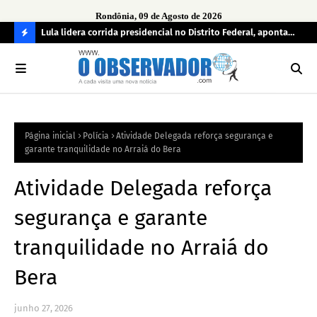
Rondônia, 09 de Agosto de 2026
tuou
Lula lidera corrida presidencial no Distrito Federal, aponta
Lei
pesquisa; Flávio Bolsonaro aparece em segundo
Kok
C
O
N
FI
Página inicial
Polícia
Atividade Delegada reforça segurança e
R
garante tranquilidade no Arraiá do Bera
A
Atividade Delegada reforça
segurança e garante
tranquilidade no Arraiá do
Bera
junho 27, 2026