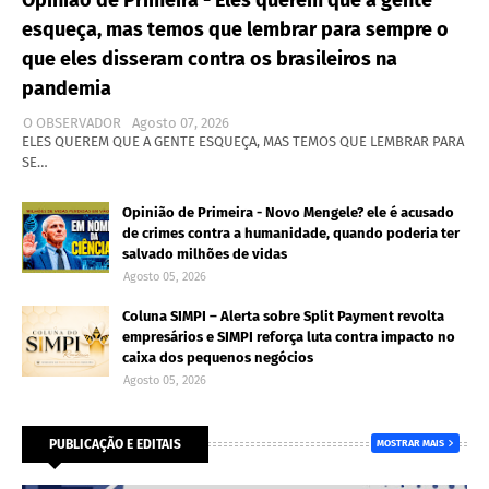
Opinião de Primeira - Eles querem que a gente
esqueça, mas temos que lembrar para sempre o
que eles disseram contra os brasileiros na
pandemia
O OBSERVADOR
Agosto 07, 2026
ELES QUEREM QUE A GENTE ESQUEÇA, MAS TEMOS QUE LEMBRAR PARA
SE…
Opinião de Primeira - Novo Mengele? ele é acusado
de crimes contra a humanidade, quando poderia ter
salvado milhões de vidas
Agosto 05, 2026
Coluna SIMPI – Alerta sobre Split Payment revolta
empresários e SIMPI reforça luta contra impacto no
caixa dos pequenos negócios
Agosto 05, 2026
PUBLICAÇÃO E EDITAIS
MOSTRAR MAIS