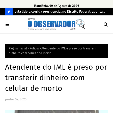
Rondônia, 09 de Agosto de 2026
tuou
Lula lidera corrida presidencial no Distrito Federal, aponta
Lei
pesquisa; Flávio Bolsonaro aparece em segundo
Kok
C
O
N
FI
Página inicial
Polícia
Atendente do IML é preso por transferir
R
dinheiro com celular de morto
A
Atendente do IML é preso por
transferir dinheiro com
celular de morto
junho 09, 2026