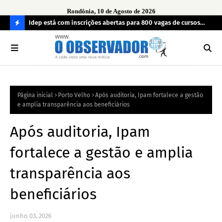
Rondônia, 10 de Agosto de 2026
uos
Idep está com inscrições abertas para 800 vagas de cursos
Pra
técnicos em Porto Velho
des
C
O
N
FI
Página inicial
Porto Velho
Após auditoria, Ipam fortalece a gestão
R
e amplia transparência aos beneficiários
A
Após auditoria, Ipam
fortalece a gestão e amplia
transparência aos
beneficiários
junho 03, 2026