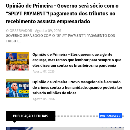
Opinião de Primeira - Governo será sócio com o
"SPLYT PAYMENT"! pagamento dos tributos no
recebimento assusta empresariado
O OBSERVADOR
Agosto 09, 2026
GOVERNO SERÁ SÓCIO COM O “SPLYT PAYMENT”! PAGAMENTO DOS
TRIBUT…
Opinião de Primeira - Eles querem que a gente
esqueça, mas temos que lembrar para sempre o que
eles disseram contra os brasileiros na pandemia
Agosto 07, 2026
Opinião de Primeira - Novo Mengele? ele é acusado
de crimes contra a humanidade, quando poderia ter
salvado milhões de vidas
Agosto 05, 2026
PUBLICAÇÃO E EDITAIS
MOSTRAR MAIS