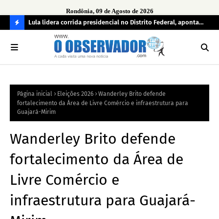
Rondônia, 09 de Agosto de 2026
tuou
Lula lidera corrida presidencial no Distrito Federal, aponta
Lei
pesquisa; Flávio Bolsonaro aparece em segundo
Kok
C
O
N
FI
Página inicial
Eleições 2026
Wanderley Brito defende
R
fortalecimento da Área de Livre Comércio e infraestrutura para
A
Guajará-Mirim
Wanderley Brito defende
fortalecimento da Área de
Livre Comércio e
infraestrutura para Guajará-