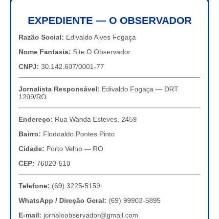
EXPEDIENTE — O OBSERVADOR
Razão Social:
Edivaldo Alves Fogaça
Nome Fantasia:
Site O Observador
CNPJ:
30.142.607/0001-77
Jornalista Responsável:
Edivaldo Fogaça — DRT
1209/RO
Endereço:
Rua Wanda Esteves, 2459
Bairro:
Flodoaldo Pontes Pinto
Cidade:
Porto Velho — RO
CEP:
76820-510
Telefone:
(69) 3225-5159
WhatsApp / Direção Geral:
(69) 99903-5895
E-mail:
jornaloobservador@gmail.com