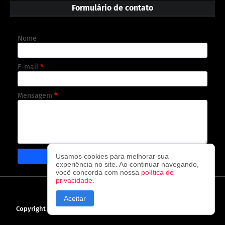
Formulário de contato
Nome
E-mail
*
Mensagem
*
Usamos cookies para melhorar sua
experiência no site. Ao continuar navegando,
você concorda com nossa
política de
privacidade
.
CAPA
CONTATO
POLÍTICA DE PRIVACIDADE
Aceitar
Copyright ©
2026
O observador - A cada visita uma nova notícia!