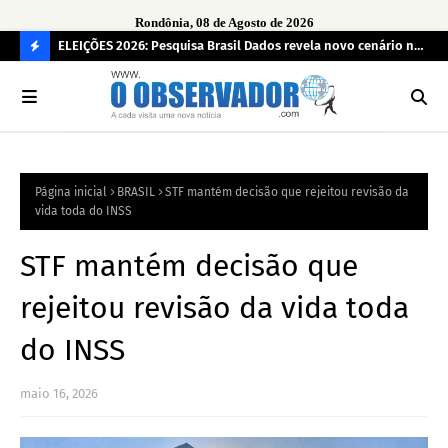
Rondônia, 08 de Agosto de 2026
eúne mais
ELEIÇÕES 2026: Pesquisa Brasil Dados revela novo cenário na
Sam
disputa pelo Governo de Rondônia
des
C
O
N
FI
Página inicial
BRASIL
STF mantém decisão que rejeitou revisão da
R
vida toda do INSS
A
STF mantém decisão que
rejeitou revisão da vida toda
do INSS
maio 16, 2026