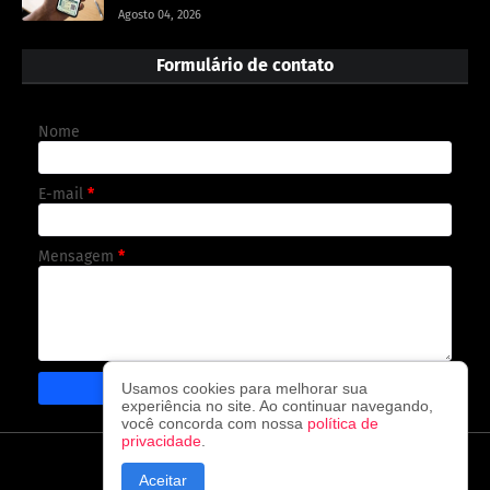
Agosto 04, 2026
Formulário de contato
Nome
E-mail
*
Mensagem
*
Usamos cookies para melhorar sua
experiência no site. Ao continuar navegando,
você concorda com nossa
política de
privacidade
.
CAPA
CONTATO
POLÍTICA DE PRIVACIDADE
Aceitar