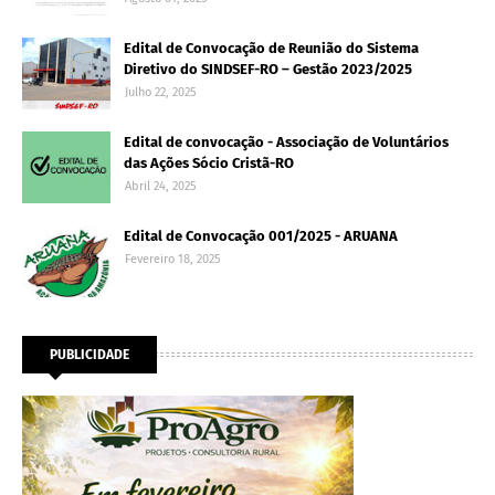
Edital de Convocação de Reunião do Sistema
Diretivo do SINDSEF-RO – Gestão 2023/2025
Julho 22, 2025
Edital de convocação - Associação de Voluntários
das Ações Sócio Cristã-RO
Abril 24, 2025
Edital de Convocação 001/2025 - ARUANA
Fevereiro 18, 2025
PUBLICIDADE