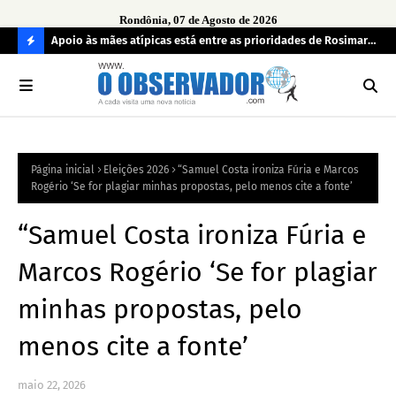
Rondônia, 07 de Agosto de 2026
eensão e
Apoio às mães atípicas está entre as prioridades de Rosimari
Ide
Pereira
tod
C
O
N
FI
Página inicial
Eleições 2026
“Samuel Costa ironiza Fúria e Marcos
R
Rogério ‘Se for plagiar minhas propostas, pelo menos cite a fonte’
A
“Samuel Costa ironiza Fúria e
Marcos Rogério ‘Se for plagiar
minhas propostas, pelo
menos cite a fonte’
maio 22, 2026